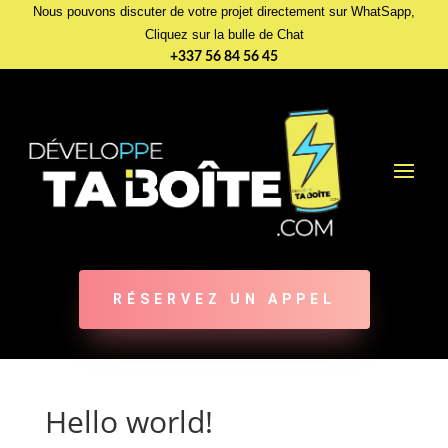
Nous pouvons discuter de votre projet directement sur WhatSapp,
Cliquez sur la bulle de Chat
+337 56 84 56 45
RÉSERVEZ UN APPEL
Hello world!